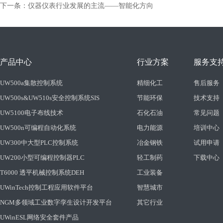
下一条：仪器仪表行业发展的主流——智能化方向
产品中心
行业方案
服务支
UW500a集散控制系统
精细化工
售后服务
UW500s&UW510s安全控制系统SIS
节能环保
技术支持
UW5100电子布线技术
石化石油
常见问题
UW500n可编程自动化系统
电力能源
培训中心
UW300中大型PLC控制系统
冶金钢铁
试用申请
UW200小型可编程控制器PLC
轻工制药
下载中心
T6000 透平机械控制系统DEH
工业装备
UWinTech控制工程应用软件平台
智慧城市
NGM多领域工业数字孪生设计开发平台
其它行业
UWinESL网络安全套件产品